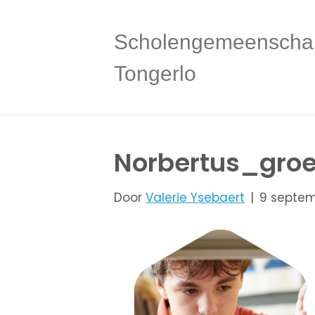
Scholengemeenscha
Tongerlo
Norbertus_gro
Door
Valerie Ysebaert
|
9 septem