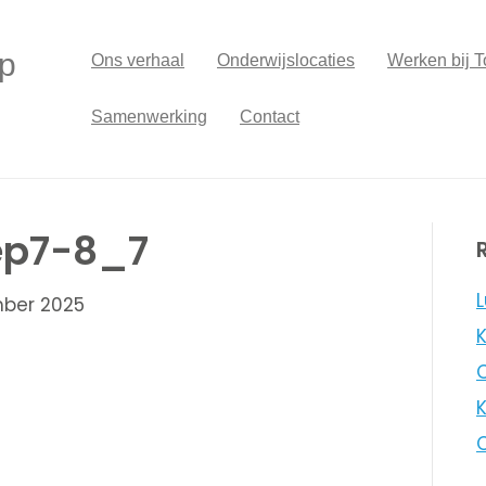
p
Ons verhaal
Onderwijslocaties
Werken bij T
Samenwerking
Contact
ep7-8_7
L
ber 2025
K