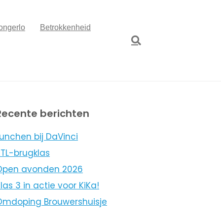
ongerlo
Betrokkenheid
Recente berichten
unchen bij DaVinci
KTL-brugklas
Open avonden 2026
las 3 in actie voor KiKa!
Omdoping Brouwershuisje