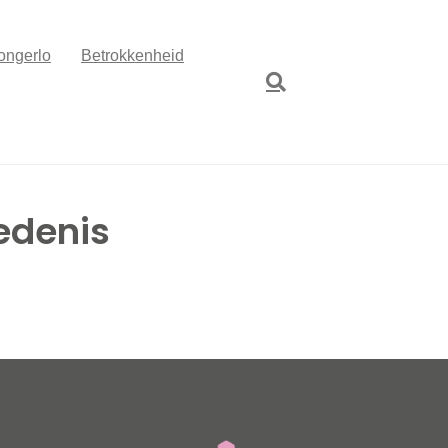
ongerlo
Betrokkenheid
edenis