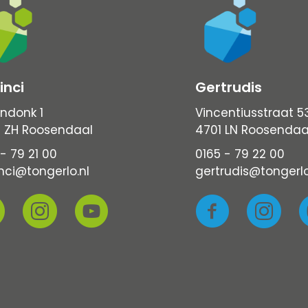
inci
Gertrudis
ndonk 1
Vincentiusstraat 5
 ZH Roosendaal
4701 LN Roosendaa
- 79 21 00
0165 - 79 22 00
nci@tongerlo.nl
gertrudis@tongerlo