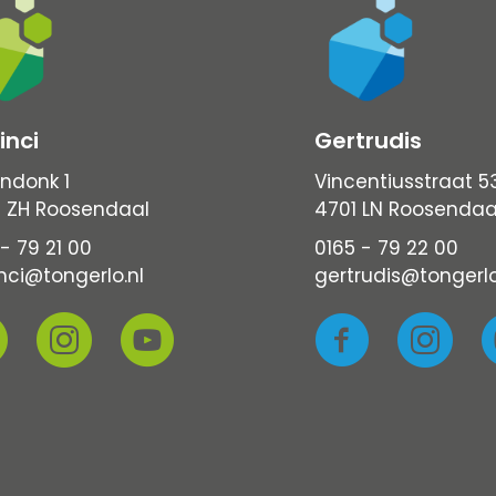
inci
Gertrudis
ndonk 1
Vincentiusstraat 5
 ZH Roosendaal
4701 LN Roosendaa
- 79 21 00
0165 - 79 22 00
nci@tongerlo.nl
gertrudis@tongerlo