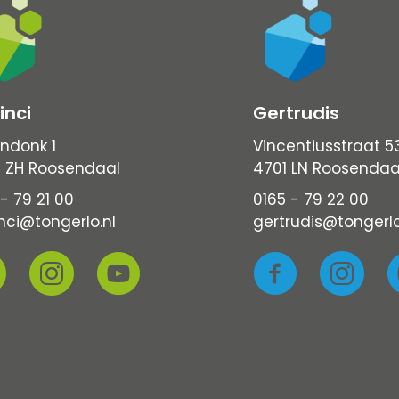
inci
Gertrudis
ndonk 1
Vincentiusstraat 5
 ZH Roosendaal
4701 LN Roosendaa
- 79 21 00
0165 - 79 22 00
nci@tongerlo.nl
gertrudis@tongerlo