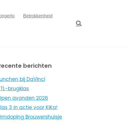
ongerlo
Betrokkenheid
Recente berichten
unchen bij DaVinci
KTL-brugklas
Open avonden 2026
las 3 in actie voor KiKa!
Omdoping Brouwershuisje