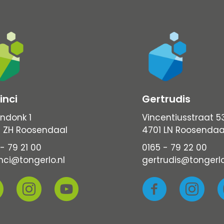
inci
Gertrudis
ndonk 1
Vincentiusstraat 5
 ZH Roosendaal
4701 LN Roosendaa
- 79 21 00
0165 - 79 22 00
nci@tongerlo.nl
gertrudis@tongerlo