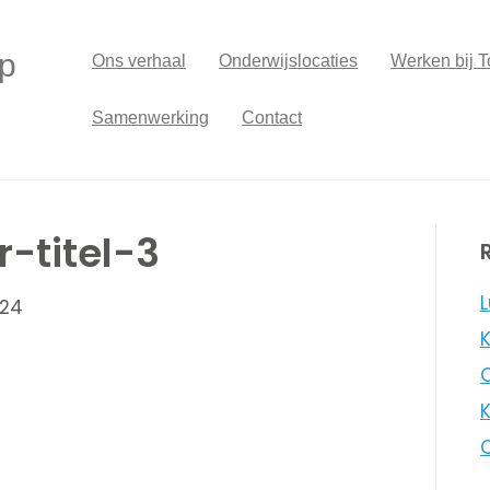
p
Ons verhaal
Onderwijslocaties
Werken bij T
Samenwerking
Contact
-titel-3
L
024
K