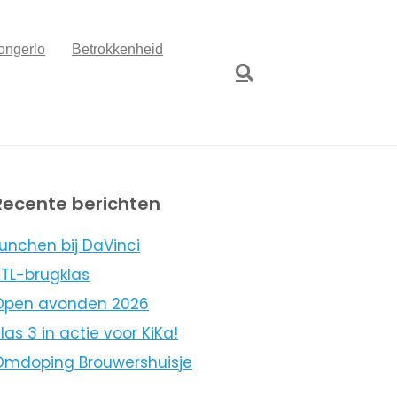
ongerlo
Betrokkenheid
Recente berichten
unchen bij DaVinci
KTL-brugklas
Open avonden 2026
las 3 in actie voor KiKa!
Omdoping Brouwershuisje