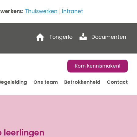
werkers:
Thuiswerken
|
Intranet
Tongerlo
Documenten
Kom kennismaken!
Begeleiding
Ons team
Betrokkenheid
Contact
 leerlingen