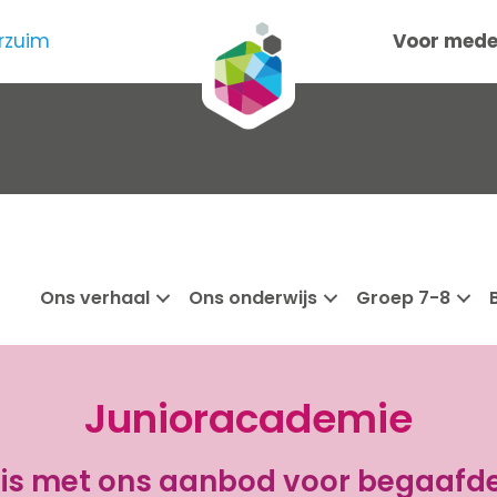
rzuim
Voor mede
Ons verhaal
Ons onderwijs
Groep 7-8
Junioracademie
s met ons aanbod voor begaafde