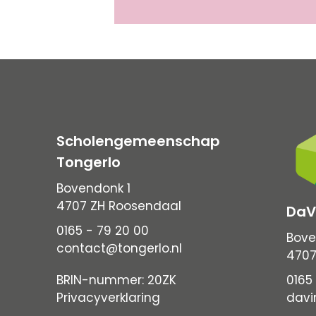
Scholengemeenschap
Tongerlo
Bovendonk 1
4707 ZH Roosendaal
DaV
0165 - 79 20 00
Bove
contact@tongerlo.nl
4707
BRIN-nummer: 20ZK
0165 
Privacyverklaring
davi