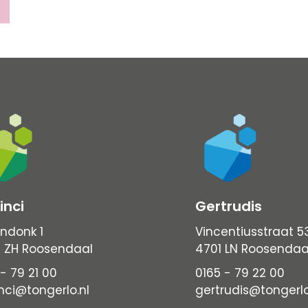
inci
Gertrudis
ndonk 1
Vincentiusstraat 5
 ZH Roosendaal
4701 LN Roosendaa
- 79 21 00
0165 - 79 22 00
nci@tongerlo.nl
gertrudis@tongerlo