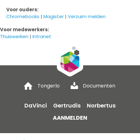
Voor ouders:
Chromebooks
|
Magister
|
Verzuim melden
Voor medewerkers:
Thuiswerken
|
Intranet
Tongerlo
Documenten
DaVinci
Gertrudis
Norbertus
AANMELDEN