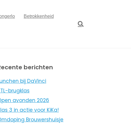
ongerlo
Betrokkenheid
Recente berichten
unchen bij DaVinci
KTL-brugklas
Open avonden 2026
las 3 in actie voor KiKa!
Omdoping Brouwershuisje