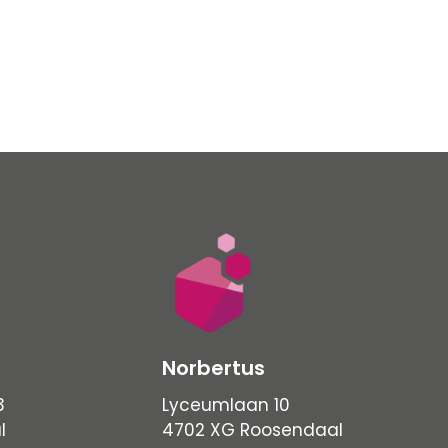
Norbertus
3
Lyceumlaan 10
l
4702 XG Roosendaal